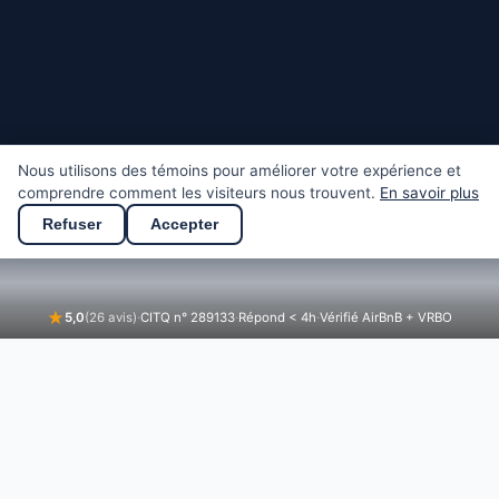
Nous utilisons des témoins pour améliorer votre expérience et
comprendre comment les visiteurs nous trouvent.
En savoir plus
Refuser
Accepter
★
5,0
(26 avis)
·
CITQ n° 289133
·
Répond < 4h
·
Vérifié AirBnB + VRBO
🌸
☀️
🍂
❄️
Printemps
Été
Automne
Hiver
🏖️ 150 pi de sable privé (pas
🚤 Kayaks, pédalo, quai inclus
de roche)
👶 Eau peu profonde
☀️ Orientation sud : soleil