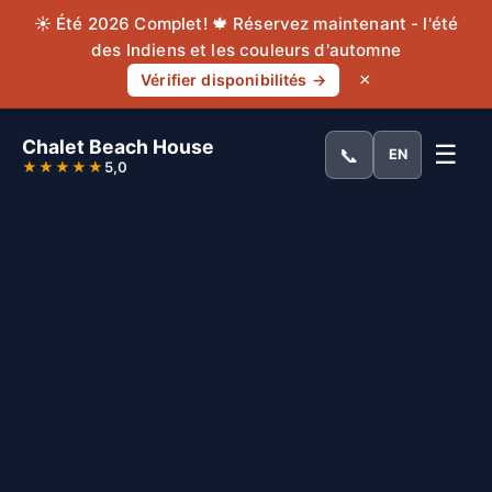
☀️ Été 2026 Complet! 🍁 Réservez maintenant - l'été
des Indiens et les couleurs d'automne
×
Vérifier disponibilités →
Chalet Beach House
☰
📞
EN
★★★★★
5,0