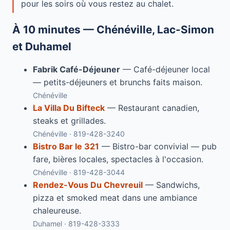
pour les soirs où vous restez au chalet.
À 10 minutes — Chénéville, Lac-Simon
et Duhamel
Fabrik Café-Déjeuner
— Café-déjeuner local
— petits-déjeuners et brunchs faits maison.
Chénéville
La Villa Du Bifteck
— Restaurant canadien,
steaks et grillades.
Chénéville · 819-428-3240
Bistro Bar le 321
— Bistro-bar convivial — pub
fare, bières locales, spectacles à l'occasion.
Chénéville · 819-428-3044
Rendez-Vous Du Chevreuil
— Sandwichs,
pizza et smoked meat dans une ambiance
chaleureuse.
Duhamel · 819-428-3333