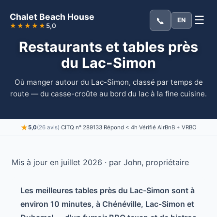
Chalet Beach House
☰
📞
EN
★★★★★
5,0
Restaurants et tables près
du Lac-Simon
Où manger autour du Lac-Simon, classé par temps de
route — du casse-croûte au bord du lac à la fine cuisine.
★
5,0
(26 avis)
·
CITQ n° 289133
·
Répond < 4h
·
Vérifié AirBnB + VRBO
Mis à jour en juillet 2026 · par John, propriétaire
Les meilleures tables près du Lac-Simon sont à
environ 10 minutes, à Chénéville, Lac-Simon et