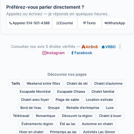
Préférez-vous parler directement ?
Appelez ou écrivez — je réponds en quelques heures.
📞
Appeler 514-501-4388
✉️
Courriel
💬
Texto
📲
WhatsApp
Consultez nos avis 5 étoiles vérifiés —
·
|
AirBnB
VRBO
·
Instagram
Facebook
Découvrez nos pages
Tarifs
Weekend entre filles
Chalet de ski
Chalet d'automne
Escapade Montréal
Escapade Ottawa
Chalet familial
Chalet avec foyer
Plage de sable
Location estivale
Bord de l'eau
Groupe
Retraite d'entreprise
Luxe
Télétravail
Romantique
Découvrir la région
Chalet à louer
Événements région
Été au lac
Automne en chalet
Hiver en chalet
Printemps au lac
Activités Lac-Simon