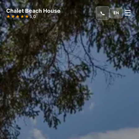
Chalet Beach House
☰
📞
EN
★★★★★
5,0