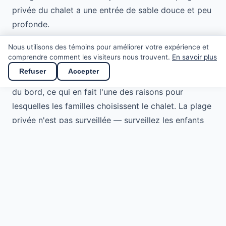
privée du chalet a une entrée de sable douce et peu
profonde.
Nous utilisons des témoins pour améliorer votre expérience et
Est-ce sécuritaire pour les jeunes enfants et les
comprendre comment les visiteurs nous trouvent.
En savoir plus
tout-petits ?
Refuser
Accepter
La pente sablonneuse douce reste peu profonde loin
du bord, ce qui en fait l'une des raisons pour
lesquelles les familles choisissent le chalet. La plage
privée n'est pas surveillée — surveillez les enfants
en tout temps ; la plage municipale (~5 min) a des
sauveteurs l'été.
Y a-t-il des plages publiques au Lac-Simon ?
Oui : la plage municipale gratuite du Lac-Simon (~5
min, sauveteurs et location de kayaks/SUP l'été) et
la plage d'environ 2 km du Centre touristique du