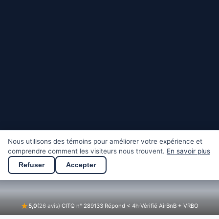
Nous utilisons des témoins pour améliorer votre expérience et
comprendre comment les visiteurs nous trouvent.
En savoir plus
Refuser
Accepter
★
5,0
(26 avis)
·
CITQ n° 289133
·
Répond < 4h
·
Vérifié AirBnB + VRBO