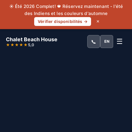
☀️ Été 2026 Complet! 🍁 Réservez maintenant - l'été
des Indiens et les couleurs d'automne
×
Vérifier disponibilités →
Chalet Beach House
☰
📞
EN
★★★★★
5,0