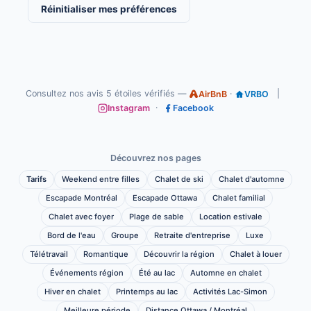
Réinitialiser mes préférences
Consultez nos avis 5 étoiles vérifiés —
·
|
AirBnB
VRBO
·
Instagram
Facebook
Découvrez nos pages
Tarifs
Weekend entre filles
Chalet de ski
Chalet d'automne
Escapade Montréal
Escapade Ottawa
Chalet familial
Chalet avec foyer
Plage de sable
Location estivale
Bord de l'eau
Groupe
Retraite d'entreprise
Luxe
Télétravail
Romantique
Découvrir la région
Chalet à louer
Événements région
Été au lac
Automne en chalet
Hiver en chalet
Printemps au lac
Activités Lac-Simon
Meilleure période
Distance Ottawa / Montréal